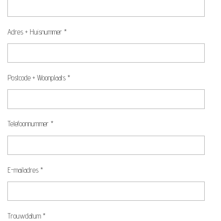
Adres + Huisnummer *
Postcode + Woonplaats *
Telefoonnummer *
E-mailadres *
Trouwdatum *