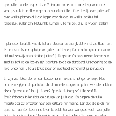
gaat jullie mooiste dag eruit zien? Daarom plan ik in de meeste gevallen, een
voorgesprek in. In dit voorgesprek vertellen jullie mij een beetje over jullie zelf,
over welke plannen al klaar liggen voor dé dag en welke locaties het
toneelstuk zullen zijn. Natuurlijk kunnen jullie mij ook al jullie vragen stellen!
Tijdens een Bruiloft, vind ik het als fotograaf belangrijk dat ik niet zichtbaar ben.
Ik ben 'slechts' een getuige van jullie mooiste dag! Op de achtergrond en vooral
niet met aanwijzingen richting jullie of jullie gasten. Op deze manier komen alle
emoties écht op de foto en zijn 'spontane' foto's de standaard. Uitzondering op de
Foto-Shoot van jullie als Bruidspaar en eventueel samen met jullie naasten.
Er zijn veel fotografen en een keuze hierin maken, is niet gemakkelijk. Neem
eens een kijkje in de portfolio's die de meeste fotografen op hun website hebben
staan. Spreken de foto's jullie aan? Spreekt de fotograaf jullie aan? De
Bruidsfotograaf is tenslotte dé getuige van jullie dag! Én degene die jullie
mooiste dag zal omzetten naar een tastbare herinnering. Een dag die je als het
goed is, maar één keer in je leven beleefd... Ga voor wat goed voelt, voor jullie
beide. Een klik met een fotograaf is zó ontzettend belangrijk, zeker op jullie