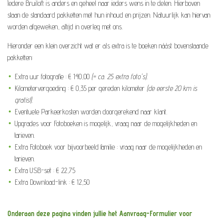
Iedere Bruiloft is anders en geheel naar ieders wens in te delen. Hierboven
staan de standaard pakketten met hun inhoud en prijzen. Natuurlijk kan hiervan
worden afgeweken, altijd in overleg met ons.
Hieronder een klein overzicht wat er als extra is te boeken náást bovenstaande
pakketten:
Extra uur fotografie : € 140,00
(= ca. 25 extra foto's).
Kilometervergoeding : € 0,35 per gereden kilometer
(de eerste 20 km is
gratis!).
Eventuele Parkeerkosten worden doorgerekend naar klant.
Upgrades voor Fotoboeken is mogelijk, vraag naar de mogelijkheden en
tarieven.
Extra Fotoboek voor bijvoorbeeld familie : vraag naar de mogelijkheden en
tarieven.
Extra USB-set : € 22,75
Extra Download-link : € 12,50
Onderaan deze pagina vinden jullie het Aanvraag-Formulier voor