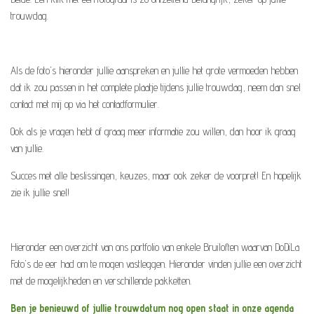
trouwdag.
Als de foto's hieronder jullie aanspreken en jullie het grote vermoeden hebben
dat ik zou passen in het complete plaatje tijdens jullie trouwdag, neem dan snel
contact met mij op via het contactformulier.
Ook als je vragen hebt of graag meer informatie zou willen, dan hoor ik graag
van jullie.
Succes met alle beslissingen, keuzes, maar ook zeker de voorpret! En hopelijk
zie ik jullie snel!
Hieronder een overzicht van ons portfolio van enkele Bruiloften waarvan DoDiLa
Foto's de eer had om te mogen vastleggen. Hieronder vinden jullie een overzicht
met de mogelijkheden en verschillende pakketten.
Ben je benieuwd of jullie trouwdatum nog open staat in onze agenda