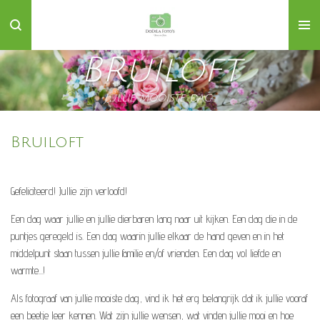
Ga
direct
naar
BRuiloft
de
hoofdinhoud
Jullie mooiste dag...
Bruiloft
Gefeliciteerd! Jullie zijn verloofd!
Een dag waar jullie en jullie dierbaren lang naar uit kijken. Een dag die in de
puntjes geregeld is. Een dag waarin jullie elkaar de hand geven en in het
middelpunt staan tussen jullie familie en/of vrienden. Een dag vol liefde en
warmte...!
Als fotograaf van jullie mooiste dag, vind ik het erg belangrijk dat ik jullie vooraf
een beetje leer kennen. Wat zijn jullie wensen, wat vinden jullie mooi en hoe