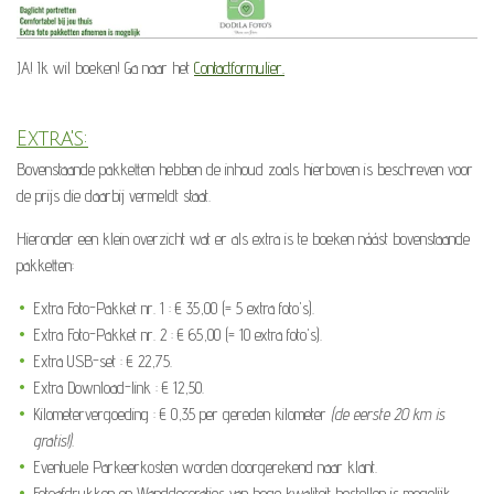
JA! Ik wil boeken! Ga naar het
Contactformulier.
Extra's:
Bovenstaande pakketten hebben de inhoud zoals hierboven is beschreven voor
de prijs die daarbij vermeldt staat.
Hieronder een klein overzicht wat er als extra is te boeken náást bovenstaande
pakketten:
Extra Foto-Pakket nr. 1 : € 35,00 (= 5 extra foto's).
Extra Foto-Pakket nr. 2 : € 65,00 (= 10 extra foto's).
Extra USB-set : € 22,75.
Extra Download-link : € 12,50.
Kilometervergoeding : € 0,35 per gereden kilometer
(de eerste 20 km is
gratis!).
Eventuele Parkeerkosten worden doorgerekend naar klant.
Fotoafdrukken en Wanddecoraties van hoge kwaliteit bestellen is mogelijk,