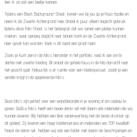
leer ik ze ook een beetje kennen.
Tijdens een Black Background-Shoot, komen we bij jou op je thuis-locatie en
neem ik de Zwarte Achtergrond mee. Omdat ik puur alleen daglicht gebruik
tijdens deze Foto-Shoot, is het belangrijk dat we samen een plekje kunnen
creëren, waar genoeg daglicht naar binnen komt en de Zwarte Achtergrond
neer gezet kan worden. Vaak is dit naast een groot raam.
Zoals je kunt zien in de foto's hieronder in het portfolio, raad ik aan om te
starten met zwarte kleding. Dit omdat de gehele focus in de foto dan écht naar
het gezicht gaat. Natuurlijk is er ruimte voor een kledingwissel, zodat je een
variatie krijgt in de opgeleverde foto's.
Deze foto's zijn perfect voor een wanddecoratie in je woning of om cadeau te
geven. DoDiLa Foto's heeft een mooie demo-set met daarin alle materialen die wij
kunnen leveren. Wij hebben een fijne samenwerking met dé beste drukker op
dit gebied. Zij leveren een hoge klantenservice en materialen van TOP kwaliteit!
Naast de demo-set, hebben wij ook een folder met daarin de beschrijvingen en