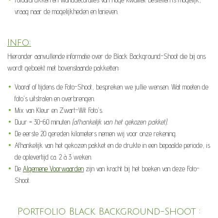
vraag naar de mogelijkheden en tarieven.
Info:
Hieronder aanvullende informatie over de Black Background-Shoot die bij ons
wordt geboekt met bovenstaande pakketten:
Vooraf of tijdens de Foto-Shoot, bespreken we jullie wensen. Wat moeten de
foto's uitstralen en overbrengen.
Mix van Kleur en Zwart-Wit Foto's.
Duur = 30-60 minuten
(afhankelijk van het gekozen pakket).
De eerste 20 gereden kilometers nemen wij voor onze rekening.
Afhankelijk van het gekozen pakket en de drukte in een bepaalde periode, is
de oplevertijd ca. 2 à 3 weken.
De
Algemene Voorwaarden
zijn van kracht bij het boeken van deze Foto-
Shoot.
Portfolio Black Background-Shoot :