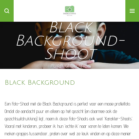
Ga
direct
naar
Black
de
Background-
hoofdinhoud
Shoot
Pure karakters...
Black Background
Een Foto-Shoot met de Black Background is perfect voor een mooie profielfoto.
Omdat de aandacht puur en alleen op het gezicht (en daarmee ook de
gezichtsuitdrukking) ligt, noem ik deze Foto-Shoots ook wel 'Karakter-Shoots'.
Vooral met kinderen, probeer ik hun 'echte ik' naar voren te laten komen. We
maken grapjes tussendoor, praten over wat ze leuk vinden en op deze manier