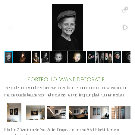
Portfolio Wanddecoratie :
Hieronder een voorbeeld van wat deze foto's kunnen doen in jouw woning en
met de goede keuze voor het materiaal je inrichting compleet kunnen maken.
Foto 1 en 2: Wanddecoratie 'Foto Achter Plexiglas' met een Fuji Velvet Fotoafdruk en een