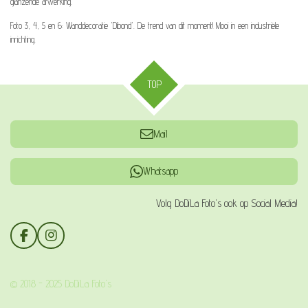
glanzende afwerking.
Foto 3, 4, 5 en 6: Wanddecoratie 'Dibond'. De trend van dit moment! Mooi in een industriële
inrichting.
TOP
Mail
Whatsapp
Volg DoDiLa Foto's ook op Social Media!
F
I
a
n
c
s
e
t
© 2018 - 2025 DoDiLa Foto's
b
a
o
g