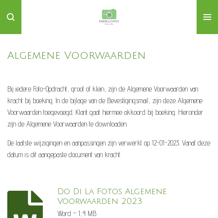
Ga
direct
naar
de
Algemene Voorwaarden
hoofdinhoud
Bij iedere Foto-Opdracht, groot of klein, zijn de Algemene Voorwaarden van
kracht bij boeking. In de bijlage van de Bevestigingsmail, zijn deze Algemene
Voorwaarden toegevoegd. Klant gaat hiermee akkoord bij boeking. Hieronder
zijn de Algemene Voorwaarden te downloaden.
De laatste wijzigingen en aanpassingen zijn verwerkt op 12-01-2023. Vanaf deze
datum is dit aangepaste document van kracht.
Do Di La Fotos Algemene
Voorwaarden 2023
Word – 1,4 MB