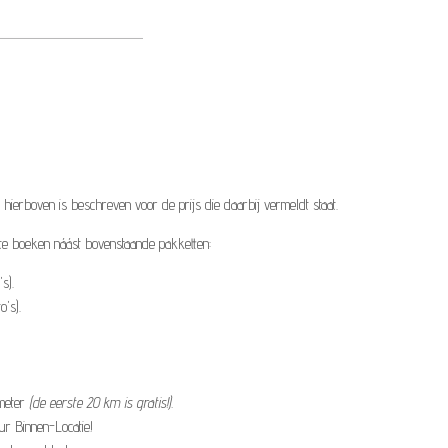
ierboven is beschreven voor de prijs die daarbij vermeldt staat.
s te boeken náást bovenstaande pakketten:
s).
o's).
ometer
(de eerste 20 km is gratis!).
ur Binnen-Locatie!