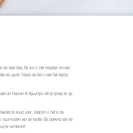
len de hele dag. Bij ons is het mogelijk om een
e als gezin. Naast de foto's met het taartje,
aan de kleuren of figuurtjes die je graag er op
eestal té koud voor, daarom is het in de
. huurkosten van de locatie. Bij boeking van de
rug te vorderen!!