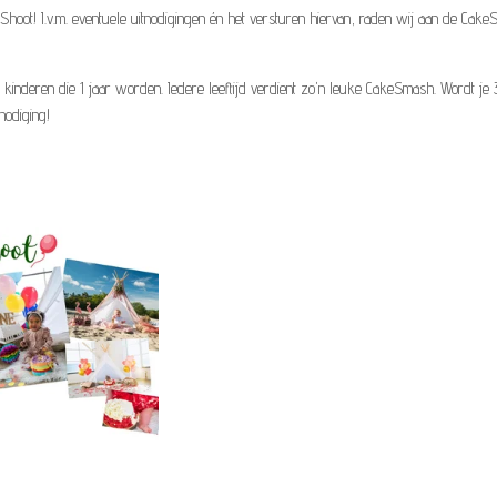
-Shoot! I.v.m. eventuele uitnodigingen én het versturen hiervan, raden wij aan de Ca
r kinderen die 1 jaar worden. Iedere leeftijd verdient zo'n leuke CakeSmash. Wordt je 
nodiging!