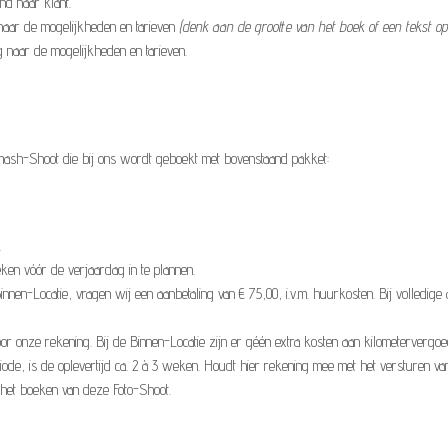
d naar klant.
naar de mogelijkheden en tarieven
(denk aan de grootte van het boek of een tekst op
ag naar de mogelijkheden en tarieven.
mash-Shoot die bij ons wordt geboekt met bovenstaand pakket:
.
en vóór de verjaardag in te plannen.
nen-Locatie, vragen wij een aanbetaling van € 75,00, i.v.m. huurkosten. Bij volledige 
r onze rekening. Bij de Binnen-Locatie zijn er géén extra kosten aan kilometervergoe
iode, is de oplevertijd ca. 2 à 3 weken. Houdt hier rekening mee met het versturen van
j het boeken van deze Foto-Shoot.