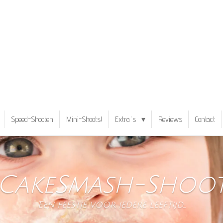
Speed-Shooten
Mini-Shoots!
Extra's
Reviews
Contact
CakeSmash-Shoo
Een feestje voor iedere leeftijd...