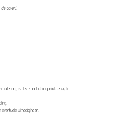
 de cover).
annulering, is deze aanbetaling
niet
terug te
ding.
 eventuele uitnodigingen.