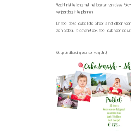
Wacht niet te lang met het boeken van deze Foto
verjaardag in te plannen!
En nee, deze leuke Foto-Shoot is niet alleen voo
zó'n cadeau te geven?! Ook heel leuk voor de uit
Klik op de afbeelding voor een vergroting!