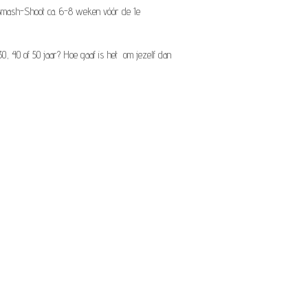
keSmash-Shoot ca. 6-8 weken vóór de 1e
30, 40 of 50 jaar? Hoe gaaf is het om jezelf dan