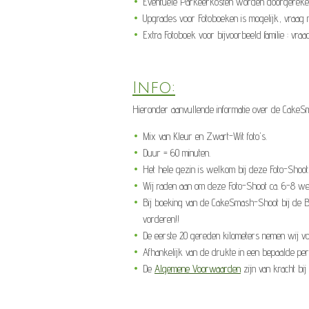
Eventuele Parkeerkosten worden doorgereken
Upgrades voor Fotoboeken is mogelijk, vraag 
Extra Fotoboek voor bijvoorbeeld familie : vra
Info:
Hieronder aanvullende informatie over de CakeS
Mix van Kleur en Zwart-Wit foto's.
Duur = 60 minuten
.
Het hele gezin is welkom bij deze Foto-Shoot
Wij raden aan om deze Foto-Shoot ca. 6-8 wek
Bij boeking van de CakeSmash-Shoot bij de Bin
vorderen!!
De eerste 20 gereden kilometers nemen wij voo
Afhankelijk van de drukte in een bepaalde per
De
Algemene Voorwaarden
zijn van kracht bi