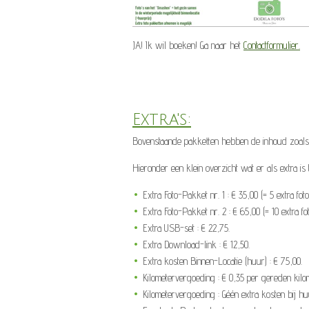
JA! Ik wil boeken! Ga naar het
Contactformulier.
Extra's:
Bovenstaande pakketten hebben de inhoud zoals h
Hieronder een klein overzicht wat er als extra i
Extra Foto-Pakket nr. 1 : € 35,00 (= 5 extra foto'
Extra Foto-Pakket nr. 2 : € 65,00 (= 10 extra fot
Extra USB-set : € 22,75.
Extra Download-link : € 12,50.
Extra kosten Binnen-Locatie (huur) : € 75,00.
Kilometervergoeding : € 0,35 per gereden kil
Kilometervergoeding : Géén extra kosten bij hu