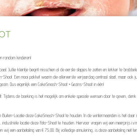
ot
pen rondom kinderen!
iaal. Jullie kleintje begint misschien al de eerste stapjes te zetten en lekker te brabbe
hoot. Een mooi pakket waarin die allereerste verjaardag centraal staat, maar ook julli
 gezin. Dus eigenlijk een CakeSmash-Shoot + Gezins-Shoot in één!
idt. Tijdens de boeking is het mogelijk om enkele speciale wensen door te geven, denk 
n Buiten-Locatie deze CakeSmash-Shoot te houden. In de wintermaanden is het daar m
ndustriële locatie deze Foto-Shoot te houden. Hiervoor vragen wij een meerprijs i.v.m
ij een aanbetaling van € 75,00. Bij volledige annulering, is deze aanbetaling niet te