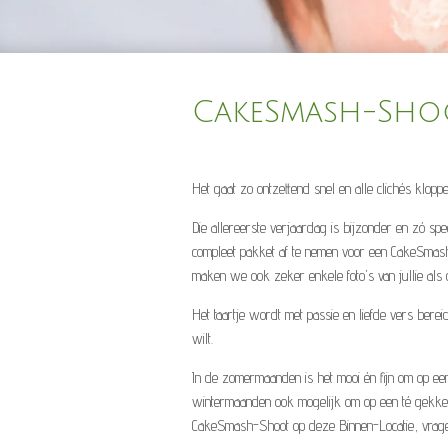
CakeSmash-Sho
Het gaat zo ontzettend snel en alle clichés klop
Die allereerste verjaardag is bijzonder en zó spec
compleet pakket af te nemen voor een CakeSmash-S
maken we ook zeker enkele foto's van jullie als
Het taartje wordt met passie en liefde vers bere
wilt.
In de zomermaanden is het mooi én fijn om op ee
wintermaanden ook mogelijk om op een té gekke, i
CakeSmash-Shoot op deze Binnen-Locatie, vragen w